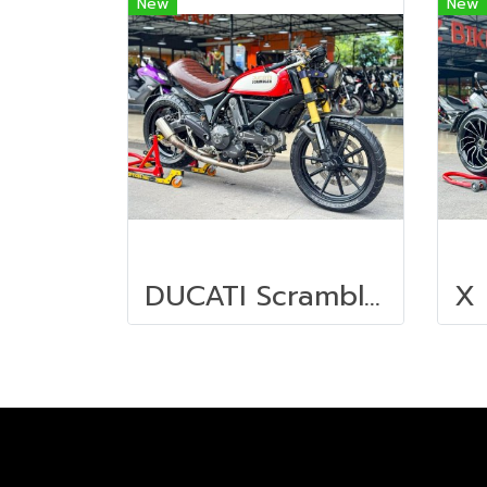
New
New
DUCATI Scrambler 800 ABS ปี2015