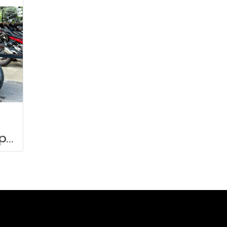
DUCATI Supersport 937 ABS จดปี2019