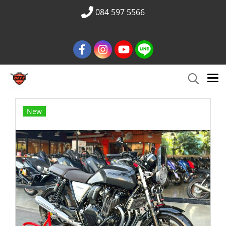
084 597 5566
New