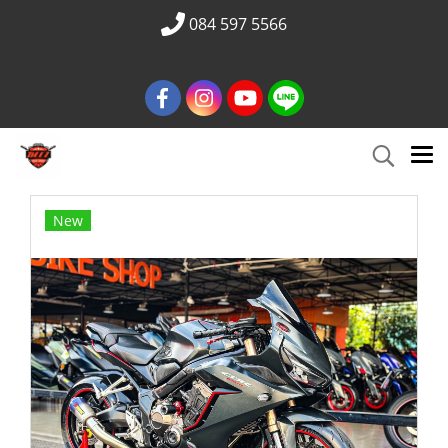
084 597 5566
New